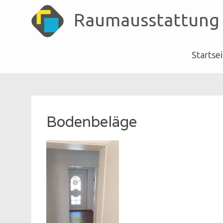
Raumausstattung
Startse
Skip
to
content
Bodenbeläge