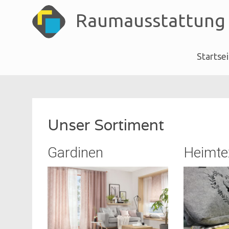
Raumausstattung
Startse
Skip
to
content
Unser Sortiment
Gardinen
Heimtex