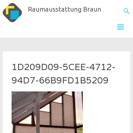
Skip
Raumausstattung Braun
to
content
1D209D09-5CEE-4712-
94D7-66B9FD1B5209