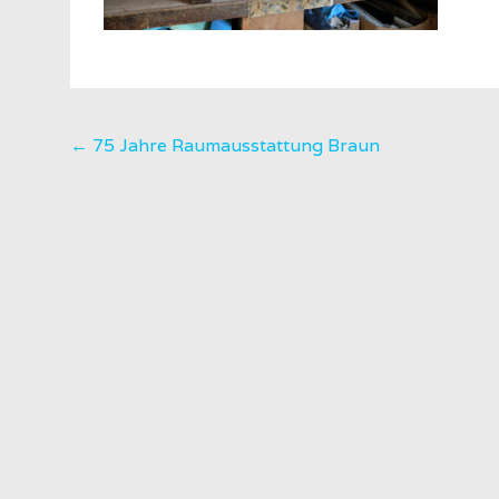
Post
←
75 Jahre Raumausstattung Braun
navigation