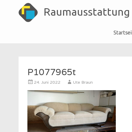
Raumausstattung
Startse
Skip
to
content
P1077965t
24. Juni 2022
Ute Braun