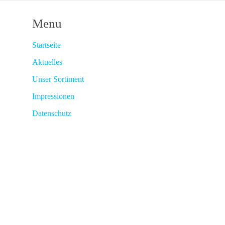
Menu
Startseite
Aktuelles
Unser Sortiment
Impressionen
Datenschutz
Raumausstattung Braun 2016 - All rights reserved - Implementation by MDL