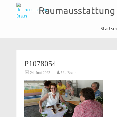
Raumausstattung
Startse
Skip
to
content
P1078054
24. Juni 2022
Ute Braun