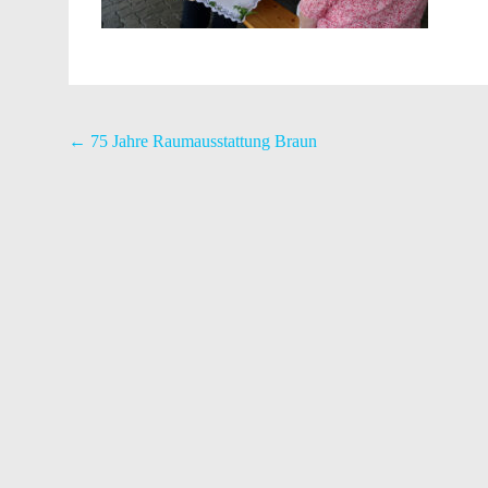
Post
←
75 Jahre Raumausstattung Braun
navigation